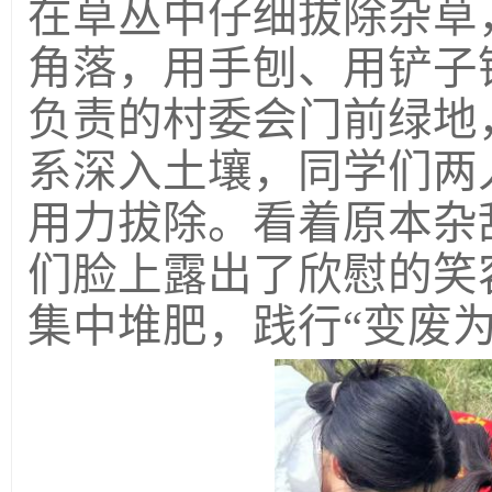
在草丛中仔细拔除杂草
角落，用手刨、用铲子
负责的村委会门前绿地
系深入土壤，同学们两
用力拔除。看着原本杂
们脸上露出了欣慰的笑
集中堆肥，践行“变废